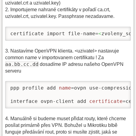
uzivatel.crt a uzivatel.key)
2. Importujeme nahrané certifikáty v pořadí ca.crt,
uzivatel.crt, uzivatel.key. Passphrase nezadavame.
certificate import file-name=
<
zvoleny_sou
3. Nastavíme OpenVPN klienta. <uzivatel> nastavuje
common name v importovanem certifikatu ! Za
aa.bb.cc.dd
dosadíme IP adresu našeho OpenVPN
serveru
ppp profile add 
name
=ovpn use-compression
interface ovpn-client add 
certificate
=cer
4. Manuálně si budeme muset přidat routy, které chceme
posílat primárně přes VPN. Bohužel u Mikrotiku blbě
funguje předávání rout, proto si musíte zjistit, jaká se