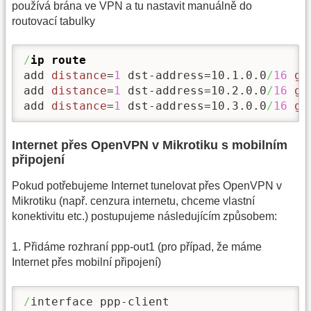
používá brána ve VPN a tu nastavit manuálně do
routovací tabulky
/
ip route
add 
distance
=
1
 dst-address=10.1.0.0
/
16
ga
add 
distance
=
1
 dst-address=10.2.0.0
/
16
ga
add 
distance
=
1
 dst-address=10.3.0.0
/
16
ga
Internet přes OpenVPN v Mikrotiku s mobilním
připojení
Pokud potřebujeme Internet tunelovat přes OpenVPN v
Mikrotiku (např. cenzura internetu, chceme vlastní
konektivitu etc.) postupujeme následujícím způsobem:
1. Přidáme rozhraní ppp-out1 (pro případ, že máme
Internet přes mobilní připojení)
/
interface ppp-client
