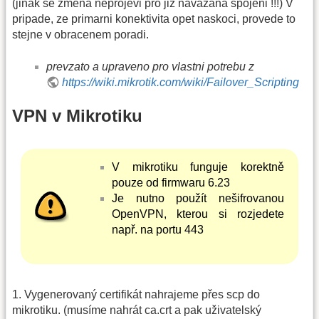
(jinak se zmena neprojevi pro jiz navazana spojeni !!!) V
pripade, ze primarni konektivita opet naskoci, provede to
stejne v obracenem poradi.
prevzato a upraveno pro vlastni potrebu z
https://wiki.mikrotik.com/wiki/Failover_Scripting
VPN v Mikrotiku
V mikrotiku funguje korektně
pouze od firmwaru 6.23
Je nutno použít nešifrovanou
OpenVPN, kterou si rozjedete
např. na portu 443
1. Vygenerovaný certifikát nahrajeme přes scp do
mikrotiku. (musíme nahrát ca.crt a pak uživatelský