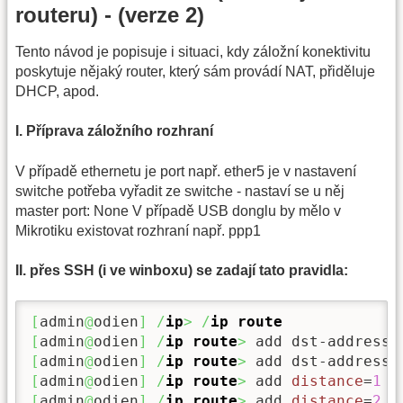
routeru) - (verze 2)
Tento návod je popisuje i situaci, kdy záložní konektivitu
poskytuje nějaký router, který sám provádí NAT, přiděluje
DHCP, apod.
I. Příprava záložního rozhraní
V případě ethernetu je port např. ether5 je v nastavení
switche potřeba vyřadit ze switche - nastaví se u něj
master port: None V případě USB donglu by mělo v
Mikrotiku existovat rozhraní např. ppp1
II. přes SSH (i ve winboxu) se zadají tato pravidla:
[
admin
@
odien
]
/
ip
>
/
ip route
[
admin
@
odien
]
/
ip route
>
 add dst-address=
[
admin
@
odien
]
/
ip route
>
 add dst-address=
[
admin
@
odien
]
/
ip route
>
 add 
distance
=
1
g
[
admin
@
odien
]
/
ip route
>
 add 
distance
=
2
g