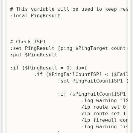
# This variable will be used to keep resu
:local PingResult

# Check ISP1

:set PingResult [ping $PingTarget count=1 
:put $PingResult

:if ($PingResult = 0) do={

	:if ($PingFailCountISP1 < ($FailTreshold+2)) do={

		:set PingFailCountISP1 ($PingFailCountISP1 + 1)

		:if ($PingFailCountISP1 = $FailTreshold) do={

			:log warning "ISP1 has a problem en route to $PingTarget - increasing distance of routes."

			/ip route set 0 distance=10

			/ip route set 1 distance=1

                        /ip firewall conne
			:log warning "isp 2 ACTIVE."
