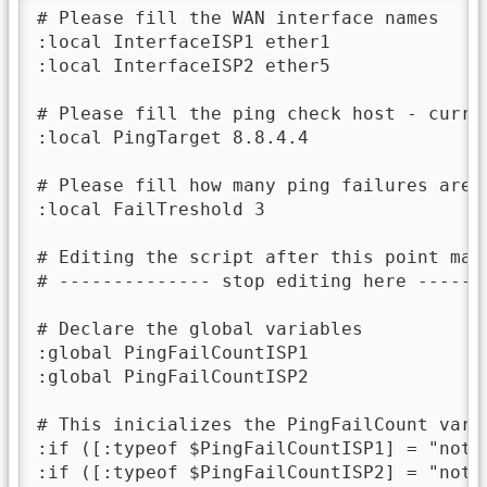
# Please fill the WAN interface names

:local InterfaceISP1 ether1

:local InterfaceISP2 ether5

# Please fill the ping check host - curren
:local PingTarget 8.8.4.4

# Please fill how many ping failures are 
:local FailTreshold 3

# Editing the script after this point may 
# -------------- stop editing here -------
# Declare the global variables

:global PingFailCountISP1

:global PingFailCountISP2

# This inicializes the PingFailCount vari
:if ([:typeof $PingFailCountISP1] = "noth
:if ([:typeof $PingFailCountISP2] = "noth