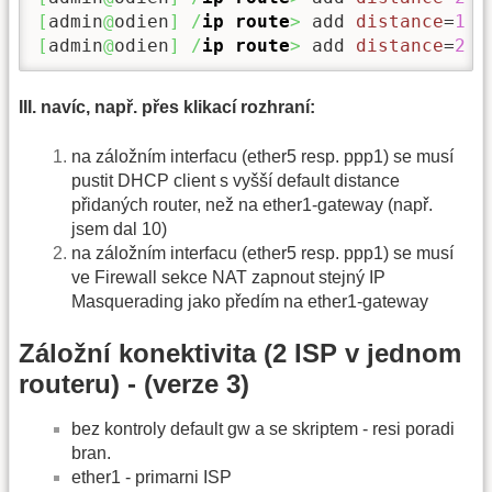
[
admin
@
odien
]
/
ip route
>
 add 
distance
=
1
g
[
admin
@
odien
]
/
ip route
>
 add 
distance
=
2
g
III. navíc, např. přes klikací rozhraní:
na záložním interfacu (ether5 resp. ppp1) se musí
pustit DHCP client s vyšší default distance
přidaných router, než na ether1-gateway (např.
jsem dal 10)
na záložním interfacu (ether5 resp. ppp1) se musí
ve Firewall sekce NAT zapnout stejný IP
Masquerading jako předím na ether1-gateway
Záložní konektivita (2 ISP v jednom
routeru) - (verze 3)
bez kontroly default gw a se skriptem - resi poradi
bran.
ether1 - primarni ISP