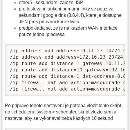
ether5 - sekundarni zalozni ISP
pro testovani funkcni primarni linky se pouziva
sekundarni google dns (8.8.4.4), ktere je dostupne
JEN pres primarni konektivitu
predpoklada se, ze je na kazdem WAN interface
pouze jedna ip adresa
/ip address add address=10.11.23.10/24 co
/ip address add address=172.16.23.20/24 c
/ip route add distance=1 gateway=10.11.23.
/ip route add distance=10 gateway=192.168.
/ip route add distance=1 dst-address=8.8.4
/ip firewall nat add action=masquerade ch
/ip firewall nat add action=masquerade ch
Po priprave tohoto nastaveni je potreba vlozit tento skript
do scheduleru: system > scheduler, skript vlozte sem a
nastavte, aby se vykonaval treba kazdych 10 sekund