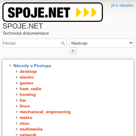
jít k obsahu
SPOJE.NET
Technická dokumentace
>
Návody a Postupy
desktop
electro
games
ham_radio
hosting
hw
linux
mechanical_engineering
meteo
misc
multimedia
network