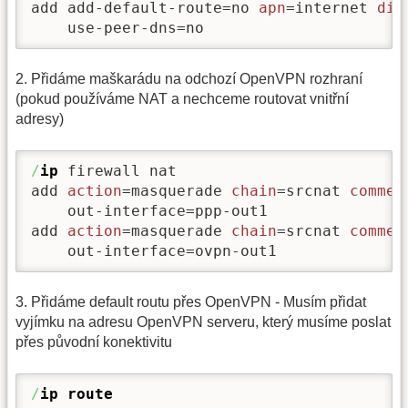
add add-default-route=no 
apn
=internet 
dis
    use-peer-dns=no
2. Přidáme maškarádu na odchozí OpenVPN rozhraní
(pokud používáme NAT a nechceme routovat vnitřní
adresy)
/
ip
 firewall nat

add 
action
=masquerade 
chain
=srcnat 
commen
    out-interface=ppp-out1

add 
action
=masquerade 
chain
=srcnat 
commen
    out-interface=ovpn-out1
3. Přidáme default routu přes OpenVPN - Musím přidat
vyjímku na adresu OpenVPN serveru, který musíme poslat
přes původní konektivitu
/
ip route