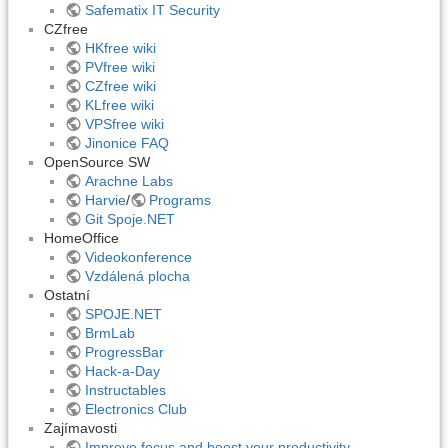
Safematix IT Security
CZfree
HKfree wiki
PVfree wiki
CZfree wiki
KLfree wiki
VPSfree wiki
Jinonice FAQ
OpenSource SW
Arachne Labs
Harvie
/
Programs
Git Spoje.NET
HomeOffice
Videokonference
Vzdálená plocha
Ostatní
SPOJE.NET
BrmLab
ProgressBar
Hack-a-Day
Instructables
Electronics Club
Zajímavosti
Improve focus and boost your productivity