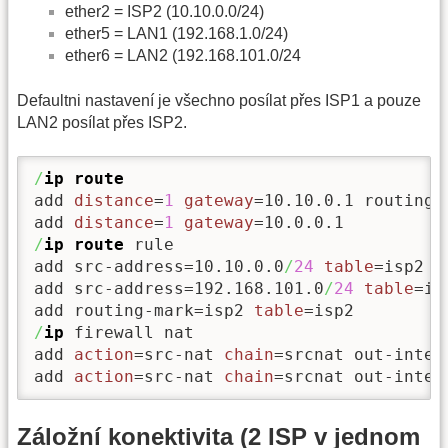
ether2 = ISP2 (10.10.0.0/24)
ether5 = LAN1 (192.168.1.0/24)
ether6 = LAN2 (192.168.101.0/24
Defaultni nastavení je všechno posílat přes ISP1 a pouze
LAN2 posílat přes ISP2.
/
ip route
add 
distance
=
1
gateway
=10.10.0.1 routing-m
add 
distance
=
1
gateway
/
ip route
 rule

add src-address=10.10.0.0
/
24
table
=isp2

add src-address=192.168.101.0
/
24
table
=isp
add routing-mark=isp2 
table
/
ip
 firewall nat

add 
action
=src-nat 
chain
=srcnat out-inter
add 
action
=src-nat 
chain
=srcnat out-inter
Záložní konektivita (2 ISP v jednom