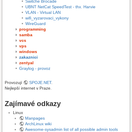
Switche Brocade
UBNT NetCat SpeedTest - thx. Harvie
VLAN - Virtual LAN
wifi_vyzarovaci_vykony
WireGuard
programming
samba
vcs
vps
windows
zakaznici
zentyal
Graylog - provoz
Provozují
SPOJE.NET
.
Nejlepší internet v Praze.
Zajímavé odkazy
Linux
Manpages
ArchLinux wiki
Awesome-sysadmin list of all possible admin tools