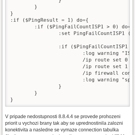
		}

	}

}

:if ($PingResult = 1) do={

	:if ($PingFailCountISP1 > 0) do={

		:set PingFailCountISP1 ($PingFailCountISP1 - 1)

		:if ($PingFailCountISP1 = ($FailTreshold -1)) do={

			:log warning "ISP1 can reach $PingTarget again - bringing back original distance of routes."

			/ip route set 0 distance=1

			/ip route set 1 distance=10		

                        /ip firewall conne
			:log warning "spoje-net ACTIVE, disable backup isp."

		}

	}

}
V pripade nedostupnosti 8.8.4.4 se provede prohozeni
priorit u vychozi brany tak aby se uprednostinila zalozni
konektivita a nasledne se vymaze connection tabulka