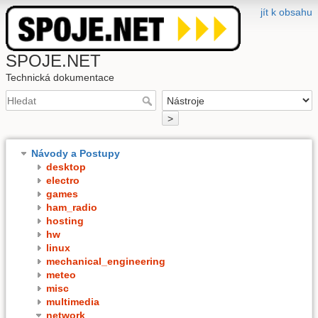
jít k obsahu
SPOJE.NET
Technická dokumentace
>
Návody a Postupy
desktop
electro
games
ham_radio
hosting
hw
linux
mechanical_engineering
meteo
misc
multimedia
network