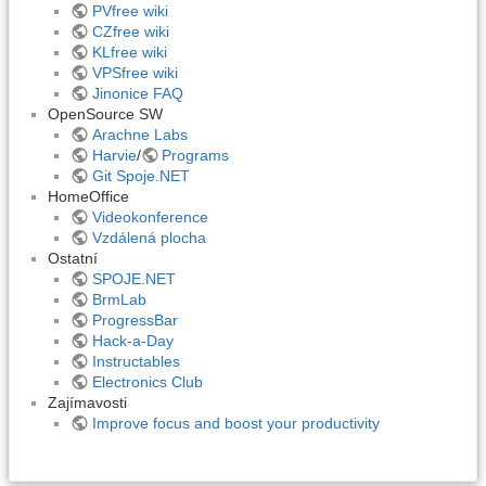
PVfree wiki
CZfree wiki
KLfree wiki
VPSfree wiki
Jinonice FAQ
OpenSource SW
Arachne Labs
Harvie
/
Programs
Git Spoje.NET
HomeOffice
Videokonference
Vzdálená plocha
Ostatní
SPOJE.NET
BrmLab
ProgressBar
Hack-a-Day
Instructables
Electronics Club
Zajímavosti
Improve focus and boost your productivity