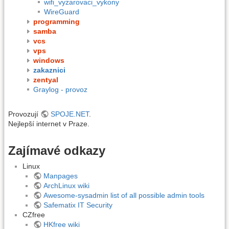
wifi_vyzarovaci_vykony
WireGuard
programming
samba
vcs
vps
windows
zakaznici
zentyal
Graylog - provoz
Provozují
SPOJE.NET
.
Nejlepší internet v Praze.
Zajímavé odkazy
Linux
Manpages
ArchLinux wiki
Awesome-sysadmin list of all possible admin tools
Safematix IT Security
CZfree
HKfree wiki