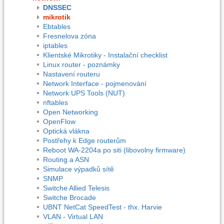
DNSSEC
mikrotik
Ebtables
Fresnelova zóna
iptables
Klientské Mikrotiky - Instalační checklist
Linux router - poznámky
Nastavení routeru
Network Interface - pojmenování
Network UPS Tools (NUT)
nftables
Open Networking
OpenFlow
Optická vlákna
Postřehy k Edge routerům
Reboot WA-2204a po siti (libovolny firmware)
Routing a ASN
Simulace výpadků sítě
SNMP
Switche Allied Telesis
Switche Brocade
UBNT NetCat SpeedTest - thx. Harvie
VLAN - Virtual LAN