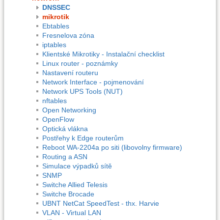
DNSSEC
mikrotik
Ebtables
Fresnelova zóna
iptables
Klientské Mikrotiky - Instalační checklist
Linux router - poznámky
Nastavení routeru
Network Interface - pojmenování
Network UPS Tools (NUT)
nftables
Open Networking
OpenFlow
Optická vlákna
Postřehy k Edge routerům
Reboot WA-2204a po siti (libovolny firmware)
Routing a ASN
Simulace výpadků sítě
SNMP
Switche Allied Telesis
Switche Brocade
UBNT NetCat SpeedTest - thx. Harvie
VLAN - Virtual LAN