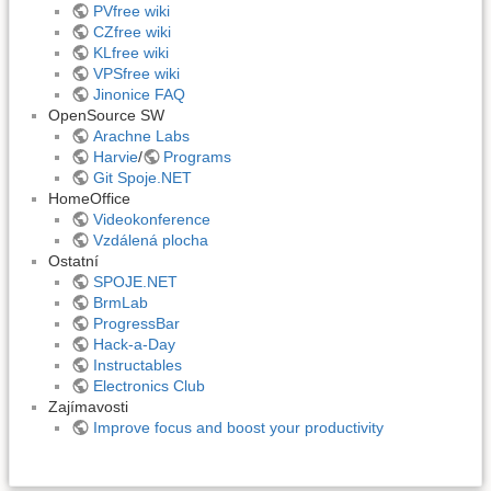
PVfree wiki
CZfree wiki
KLfree wiki
VPSfree wiki
Jinonice FAQ
OpenSource SW
Arachne Labs
Harvie
/
Programs
Git Spoje.NET
HomeOffice
Videokonference
Vzdálená plocha
Ostatní
SPOJE.NET
BrmLab
ProgressBar
Hack-a-Day
Instructables
Electronics Club
Zajímavosti
Improve focus and boost your productivity