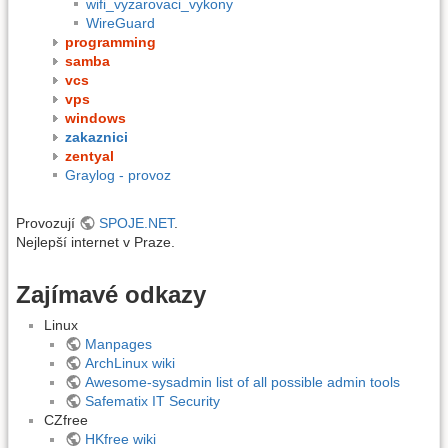
wifi_vyzarovaci_vykony
WireGuard
programming
samba
vcs
vps
windows
zakaznici
zentyal
Graylog - provoz
Provozují
SPOJE.NET
.
Nejlepší internet v Praze.
Zajímavé odkazy
Linux
Manpages
ArchLinux wiki
Awesome-sysadmin list of all possible admin tools
Safematix IT Security
CZfree
HKfree wiki