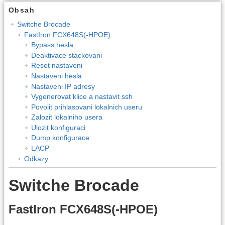
Obsah
Switche Brocade
FastIron FCX648S(-HPOE)
Bypass hesla
Deaktivace stackovani
Reset nastaveni
Nastaveni hesla
Nastaveni IP adresy
Vygenerovat klice a nastavit ssh
Povolit prihlasovani lokalnich useru
Zalozit lokalniho usera
Ulozit konfiguraci
Dump konfigurace
LACP
Odkazy
Switche Brocade
FastIron FCX648S(-HPOE)