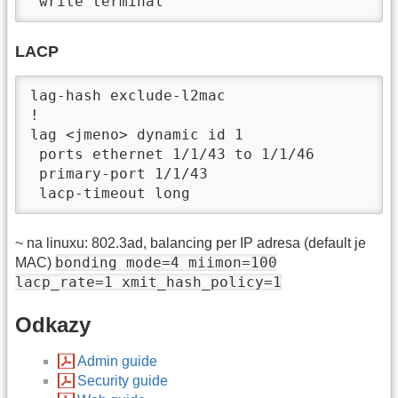
 write terminal
LACP
lag-hash exclude-l2mac

!

lag <jmeno> dynamic id 1                  
 ports ethernet 1/1/43 to 1/1/46          
 primary-port 1/1/43                      
 lacp-timeout long              
~ na linuxu: 802.3ad, balancing per IP adresa (default je
bonding mode=4 miimon=100
MAC)
lacp_rate=1 xmit_hash_policy=1
Odkazy
Admin guide
Security guide