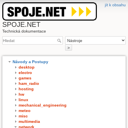
jít k obsahu
SPOJE.NET
Technická dokumentace
>
Návody a Postupy
desktop
electro
games
ham_radio
hosting
hw
linux
mechanical_engineering
meteo
misc
multimedia
network