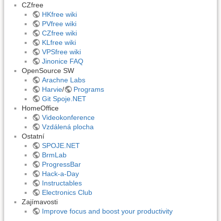
CZfree
HKfree wiki
PVfree wiki
CZfree wiki
KLfree wiki
VPSfree wiki
Jinonice FAQ
OpenSource SW
Arachne Labs
Harvie
/
Programs
Git Spoje.NET
HomeOffice
Videokonference
Vzdálená plocha
Ostatní
SPOJE.NET
BrmLab
ProgressBar
Hack-a-Day
Instructables
Electronics Club
Zajímavosti
Improve focus and boost your productivity