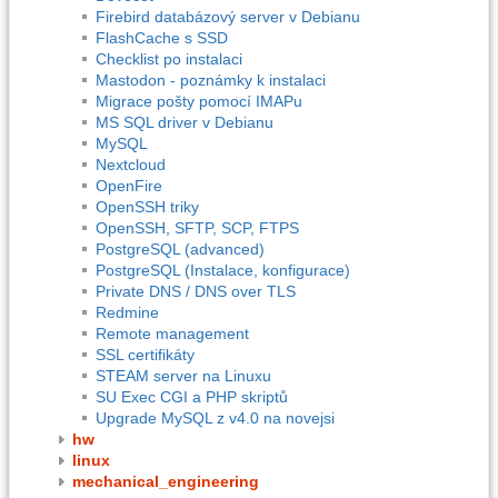
Firebird databázový server v Debianu
FlashCache s SSD
Checklist po instalaci
Mastodon - poznámky k instalaci
Migrace pošty pomocí IMAPu
MS SQL driver v Debianu
MySQL
Nextcloud
OpenFire
OpenSSH triky
OpenSSH, SFTP, SCP, FTPS
PostgreSQL (advanced)
PostgreSQL (Instalace, konfigurace)
Private DNS / DNS over TLS
Redmine
Remote management
SSL certifikáty
STEAM server na Linuxu
SU Exec CGI a PHP skriptů
Upgrade MySQL z v4.0 na novejsi
hw
linux
mechanical_engineering