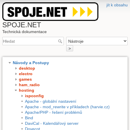
jít k obsahu
SPOJE.NET
Technická dokumentace
>
Návody a Postupy
desktop
electro
games
ham_radio
hosting
ispconfig
Apache - globální nastavení
Apache - mod_rewrite v příkladech (harvie.cz)
Apache/PHP - řešení problémů
Bind
DaviCal - Kalendářový server
Dovecot