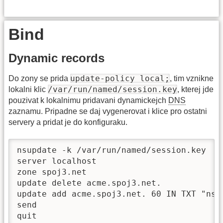
Bind
Dynamic records
update-policy local;
Do zony se prida
, tim vznikne
/var/run/named/session.key
lokalni klic
, kterej jde
pouzivat k lokalnimu pridavani dynamickejch
DNS
zaznamu. Pripadne se daj vygenerovat i klice pro ostatni
servery a pridat je do konfiguraku.
nsupdate -k /var/run/named/session.key

server localhost

zone spoj3.net 

update delete acme.spoj3.net.

update add acme.spoj3.net. 60 IN TXT "nsup
send

quit