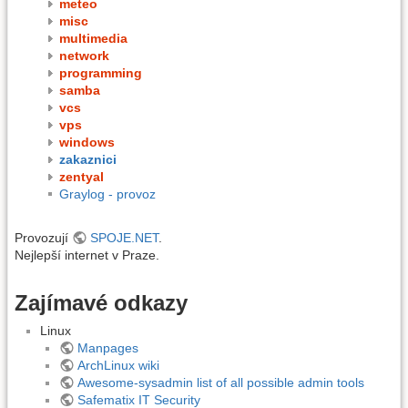
meteo
misc
multimedia
network
programming
samba
vcs
vps
windows
zakaznici
zentyal
Graylog - provoz
Provozují
SPOJE.NET
.
Nejlepší internet v Praze.
Zajímavé odkazy
Linux
Manpages
ArchLinux wiki
Awesome-sysadmin list of all possible admin tools
Safematix IT Security