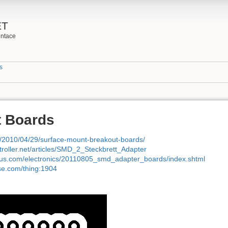
ET
ntace
s
 Boards
m/2010/04/29/surface-mount-breakout-boards/
troller.net/articles/SMD_2_Steckbrett_Adapter
yus.com/electronics/20110805_smd_adapter_boards/index.shtml
rse.com/thing:1904