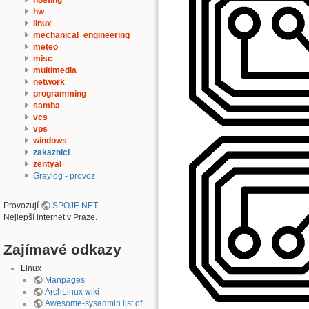
hosting
hw
linux
mechanical_engineering
meteo
misc
multimedia
network
programming
samba
vcs
vps
windows
zakaznici
zentyal
Graylog - provoz
Provozují
SPOJE.NET
.
Nejlepší internet v Praze.
Zajímavé odkazy
Linux
Manpages
ArchLinux wiki
Awesome-sysadmin list of