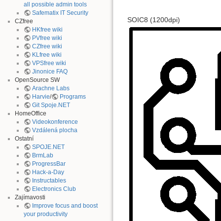
all possible admin tools
Safematix IT Security
SOIC8 (1200dpi)
CZfree
HKfree wiki
PVfree wiki
CZfree wiki
KLfree wiki
VPSfree wiki
Jinonice FAQ
OpenSource SW
Arachne Labs
Harvie
/
Programs
Git Spoje.NET
HomeOffice
Videokonference
Vzdálená plocha
Ostatní
SPOJE.NET
BrmLab
ProgressBar
Hack-a-Day
Instructables
Electronics Club
Zajímavosti
Improve focus and boost
your productivity