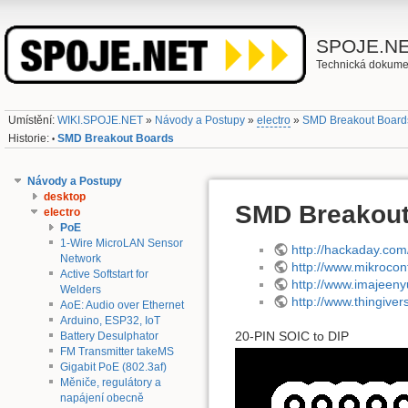
SPOJE.N
Technická dokume
Umístění:
WIKI.SPOJE.NET
»
Návody a Postupy
»
electro
»
SMD Breakout Board
Historie:
SMD Breakout Boards
•
Návody a Postupy
desktop
SMD Breakout
electro
PoE
1-Wire MicroLAN Sensor
http://hackaday.co
Network
http://www.mikrocon
Active Softstart for
http://www.imajeen
Welders
http://www.thingive
AoE: Audio over Ethernet
Arduino, ESP32, IoT
20-PIN SOIC to DIP
Battery Desulphator
FM Transmitter takeMS
Gigabit PoE (802.3af)
Měniče, regulátory a
napájení obecně