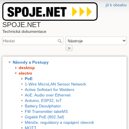
jít k obsahu
SPOJE.NET
Technická dokumentace
>
Návody a Postupy
desktop
electro
PoE
1-Wire MicroLAN Sensor Network
Active Softstart for Welders
AoE: Audio over Ethernet
Arduino, ESP32, IoT
Battery Desulphator
FM Transmitter takeMS
Gigabit PoE (802.3af)
Měniče, regulátory a napájení obecně
MQTT