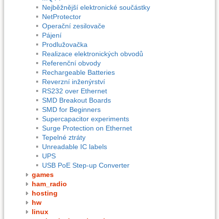
Nejběžnější elektronické součástky
NetProtector
Operační zesilovače
Pájení
Prodlužovačka
Realizace elektronických obvodů
Referenční obvody
Rechargeable Batteries
Reverzní inženýrství
RS232 over Ethernet
SMD Breakout Boards
SMD for Beginners
Supercapacitor experiments
Surge Protection on Ethernet
Tepelné ztráty
Unreadable IC labels
UPS
USB PoE Step-up Converter
games
ham_radio
hosting
hw
linux