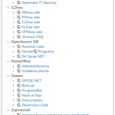
Safematix IT Security
CZfree
HKfree wiki
PVfree wiki
CZfree wiki
KLfree wiki
VPSfree wiki
Jinonice FAQ
OpenSource SW
Arachne Labs
Harvie
/
Programs
Git Spoje.NET
HomeOffice
Videokonference
Vzdálená plocha
Ostatní
SPOJE.NET
BrmLab
ProgressBar
Hack-a-Day
Instructables
Electronics Club
Zajímavosti
Improve focus and boost your productivity