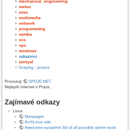
mechanical_engineering
meteo
misc
multimedia
network
programming
samba
vcs
vps
windows
zakaznici
zentyal
Graylog - provoz
Provozují
SPOJE.NET
.
Nejlepší internet v Praze.
Zajímavé odkazy
Linux
Manpages
ArchLinux wiki
Awesome-sysadmin list of all possible admin tools