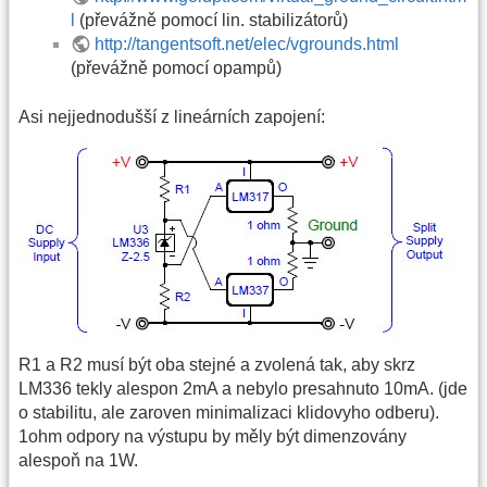
l
(převážně pomocí lin. stabilizátorů)
http://tangentsoft.net/elec/vgrounds.html
(převážně pomocí opampů)
Asi nejjednodušší z lineárních zapojení:
R1 a R2 musí být oba stejné a zvolená tak, aby skrz
LM336 tekly alespon 2mA a nebylo presahnuto 10mA. (jde
o stabilitu, ale zaroven minimalizaci klidovyho odberu).
1ohm odpory na výstupu by měly být dimenzovány
alespoň na 1W.