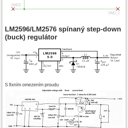
LM2596/LM2576 spínaný step-down
(buck) regulátor
S fixním omezením proudu