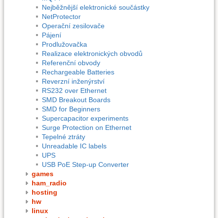
Nejběžnější elektronické součástky
NetProtector
Operační zesilovače
Pájení
Prodlužovačka
Realizace elektronických obvodů
Referenční obvody
Rechargeable Batteries
Reverzní inženýrství
RS232 over Ethernet
SMD Breakout Boards
SMD for Beginners
Supercapacitor experiments
Surge Protection on Ethernet
Tepelné ztráty
Unreadable IC labels
UPS
USB PoE Step-up Converter
games
ham_radio
hosting
hw
linux