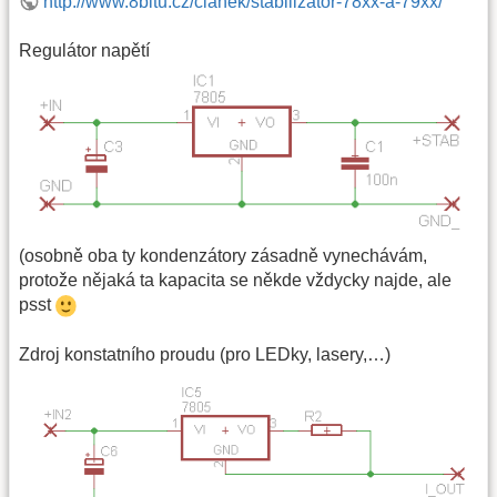
http://www.8bitu.cz/clanek/stabilizator-78xx-a-79xx/
Regulátor napětí
(osobně oba ty kondenzátory zásadně vynechávám,
protože nějaká ta kapacita se někde vždycky najde, ale
psst
Zdroj konstatního proudu (pro LEDky, lasery,…)