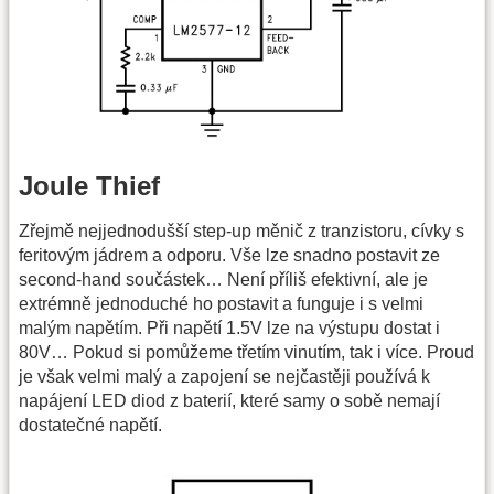
Joule Thief
Zřejmě nejjednodušší step-up měnič z tranzistoru, cívky s
feritovým jádrem a odporu. Vše lze snadno postavit ze
second-hand součástek… Není příliš efektivní, ale je
extrémně jednoduché ho postavit a funguje i s velmi
malým napětím. Při napětí 1.5V lze na výstupu dostat i
80V… Pokud si pomůžeme třetím vinutím, tak i více. Proud
je však velmi malý a zapojení se nejčastěji používá k
napájení LED diod z baterií, které samy o sobě nemají
dostatečné napětí.