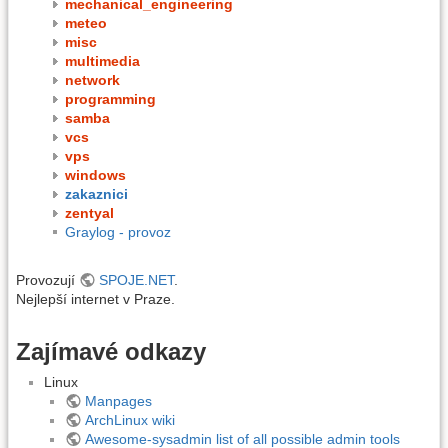
mechanical_engineering
meteo
misc
multimedia
network
programming
samba
vcs
vps
windows
zakaznici
zentyal
Graylog - provoz
Provozují
SPOJE.NET
.
Nejlepší internet v Praze.
Zajímavé odkazy
Linux
Manpages
ArchLinux wiki
Awesome-sysadmin list of all possible admin tools