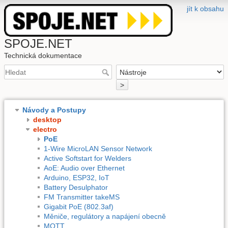
jít k obsahu
SPOJE.NET
Technická dokumentace
>
Návody a Postupy
desktop
electro
PoE
1-Wire MicroLAN Sensor Network
Active Softstart for Welders
AoE: Audio over Ethernet
Arduino, ESP32, IoT
Battery Desulphator
FM Transmitter takeMS
Gigabit PoE (802.3af)
Měniče, regulátory a napájení obecně
MQTT