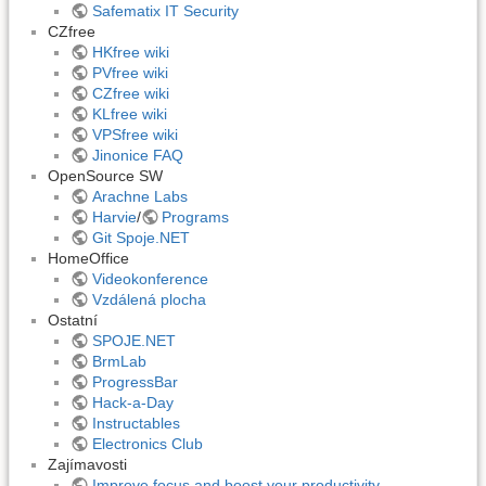
Safematix IT Security
CZfree
HKfree wiki
PVfree wiki
CZfree wiki
KLfree wiki
VPSfree wiki
Jinonice FAQ
OpenSource SW
Arachne Labs
Harvie
/
Programs
Git Spoje.NET
HomeOffice
Videokonference
Vzdálená plocha
Ostatní
SPOJE.NET
BrmLab
ProgressBar
Hack-a-Day
Instructables
Electronics Club
Zajímavosti
Improve focus and boost your productivity