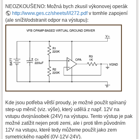
NEOZKOUŠENO: Možná bych zkusil výkonovej operák
http://www.ges.cz/sheets/l/l272.pdf
v tomhle zapojení
(ale snížit/odstranit odpor na výstupu):
Kde jsou potřeba větší proudy, je možné použít spínaný
step-up měnič (viz. výše), který udělá z např. 12V na
vstupu dvojnásobek (24V) na výstupu. Tento výstup je pak
možné zatížit nejen proti zemi, ale i proti těm původním
12V na vstupu, které tedy můžeme použít jako zem
symetrického napětí (0V-12V-24V).