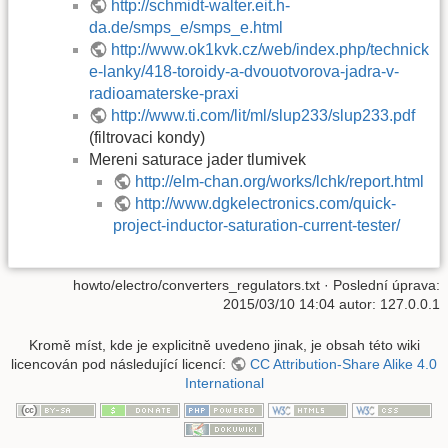
http://schmidt-walter.eit.h-
da.de/smps_e/smps_e.html
http://www.ok1kvk.cz/web/index.php/technick
e-lanky/418-toroidy-a-dvouotvorova-jadra-v-
radioamaterske-praxi
http://www.ti.com/lit/ml/slup233/slup233.pdf
(filtrovaci kondy)
Mereni saturace jader tlumivek
http://elm-chan.org/works/lchk/report.html
http://www.dgkelectronics.com/quick-
project-inductor-saturation-current-tester/
howto/electro/converters_regulators.txt
· Poslední úprava:
2015/03/10 14:04 autor:
127.0.0.1
Kromě míst, kde je explicitně uvedeno jinak, je obsah této wiki
licencován pod následující licencí:
CC Attribution-Share Alike 4.0
International