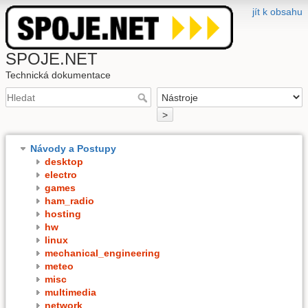
jít k obsahu
SPOJE.NET
Technická dokumentace
>
Návody a Postupy
desktop
electro
games
ham_radio
hosting
hw
linux
mechanical_engineering
meteo
misc
multimedia
network