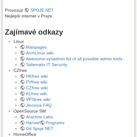
Provozují
SPOJE.NET
.
Nejlepší internet v Praze.
Zajímavé odkazy
Linux
Manpages
ArchLinux wiki
Awesome-sysadmin list of all possible admin tools
Safematix IT Security
CZfree
HKfree wiki
PVfree wiki
CZfree wiki
KLfree wiki
VPSfree wiki
Jinonice FAQ
OpenSource SW
Arachne Labs
Harvie
/
Programs
Git Spoje.NET
HomeOffice