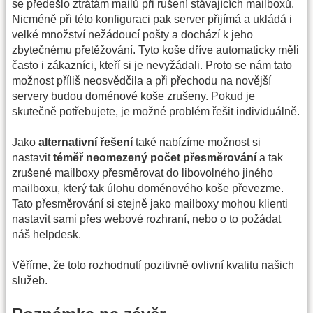
se předešlo ztrátám mailů při rušení stávajících mailboxů.
Nicméně při této konfiguraci pak server přijímá a ukládá i
velké množství nežádoucí pošty a dochází k jeho
zbytečnému přetěžování. Tyto koše dříve automaticky měli
často i zákazníci, kteří si je nevyžádali. Proto se nám tato
možnost příliš neosvědčila a při přechodu na novější
servery budou doménové koše zrušeny. Pokud je
skutečně potřebujete, je možné problém řešit individuálně.
Jako
alternativní řešení
také nabízíme možnost si
nastavit
téměř neomezený počet přesměrování
a tak
zrušené mailboxy přesměrovat do libovolného jiného
mailboxu, který tak úlohu doménového koše převezme.
Tato přesměrování si stejně jako mailboxy mohou klienti
nastavit sami přes webové rozhraní, nebo o to požádat
náš helpdesk.
Věříme, že toto rozhodnutí pozitivně ovlivní kvalitu našich
služeb.