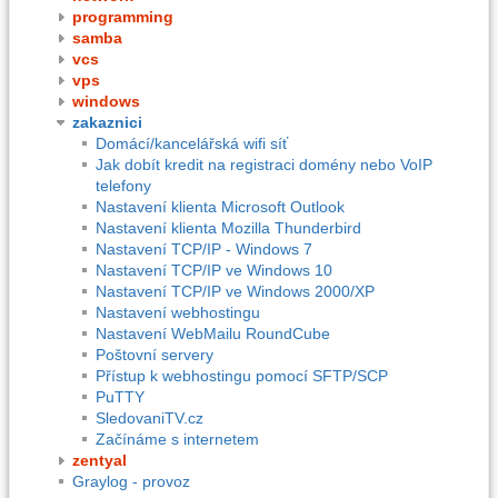
programming
samba
vcs
vps
windows
zakaznici
Domácí/kancelářská wifi síť
Jak dobít kredit na registraci domény nebo VoIP
telefony
Nastavení klienta Microsoft Outlook
Nastavení klienta Mozilla Thunderbird
Nastavení TCP/IP - Windows 7
Nastavení TCP/IP ve Windows 10
Nastavení TCP/IP ve Windows 2000/XP
Nastavení webhostingu
Nastavení WebMailu RoundCube
Poštovní servery
Přístup k webhostingu pomocí SFTP/SCP
PuTTY
SledovaniTV.cz
Začínáme s internetem
zentyal
Graylog - provoz