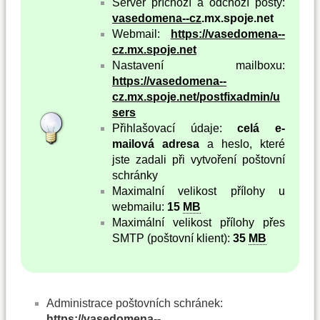
Server příchozí a odchozí pošty:
vasedomena--cz
.mx.spoje.net
Webmail:
https://vasedomena--
cz.mx.spoje.net
Nastavení mailboxu:
https://vasedomena--
cz.mx.spoje.net/postfixadmin/u
sers
Přihlašovací údaje:
celá e-
mailová adresa
a heslo, které
jste zadali při vytvoření poštovní
schránky
Maximalní velikost přílohy u
webmailu:
15
MB
Maximální velikost přílohy přes
SMTP (poštovní klient):
35
MB
Administrace poštovních schránek:
https://vasedomena--