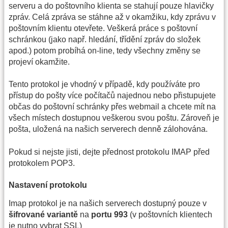
serveru a do poštovního klienta se stahují pouze hlavičky
zpráv. Celá zpráva se stáhne až v okamžiku, kdy zprávu v
poštovním klientu otevřete. Veškerá práce s poštovní
schránkou (jako např. hledání, třídění zpráv do složek
apod.) potom probíhá on-line, tedy všechny změny se
projeví okamžite.
Tento protokol je vhodný v případě, kdy používáte pro
přístup do pošty více počítačů najednou nebo přistupujete
občas do poštovní schránky přes webmail a chcete mít na
všech místech dostupnou veškerou svou poštu. Zároveň je
pošta, uložená na našich serverech denně zálohována.
Pokud si nejste jisti, dejte přednost protokolu IMAP před
protokolem POP3.
Nastavení protokolu
Imap protokol je na našich serverech dostupný pouze v
šifrované variantě
na
portu 993
(v poštovních klientech
je nutno vybrat SSL)