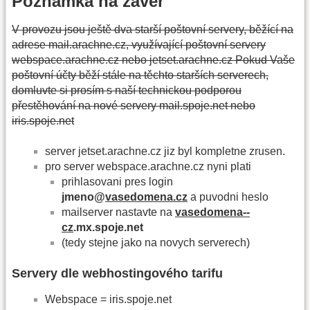
Poznámka na závěr
V provozu jsou ještě dva starší poštovní servery, běžící na
adrese mail.arachne.cz, využívající poštovní servery
webspace.arachne.cz nebo jetset.arachne.cz Pokud Vaše
poštovní účty běží stále na těchto starších serverech,
domluvte si prosím s naší technickou podporou
přestěhování na nové servery mail.spoje.net nebo
iris.spoje.net
server jetset.arachne.cz jiz byl kompletne zrusen.
pro server webspace.arachne.cz nyni plati
prihlasovani pres login
jmeno@
vasedomena.cz
a puvodni heslo
mailserver nastavte na
vasedomena--
cz
.mx.spoje.net
(tedy stejne jako na novych serverech)
Servery dle webhostingového tarifu
Webspace = iris.spoje.net