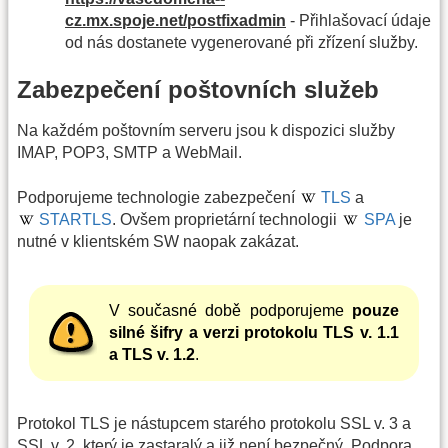
cz.mx.spoje.net/postfixadmin
- Přihlašovací údaje
od nás dostanete vygenerované při zřízení služby.
Zabezpečení poštovních služeb
Na každém poštovním serveru jsou k dispozici služby
IMAP, POP3, SMTP a WebMail.
Podporujeme technologie zabezpečení
TLS
a
STARTLS
. Ovšem proprietární technologii
SPA
je
nutné v klientském SW naopak zakázat.
V současné době podporujeme
pouze
silné šifry a verzi protokolu TLS v. 1.1
a TLS v. 1.2
.
Protokol TLS je nástupcem starého protokolu SSL v. 3 a
SSL v. 2, který je zastaralý a již není bezpečný. Podpora