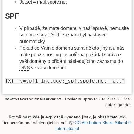
Jetset = mail.spoje.net
SPF
V případě, že máte doménu v naší správě, nemusíte
se o nic starat. SPF záznam byl nastaven
automaticky.
Pokud se Vám o doménu stará někdo jiný a u nás
máte pouze hosting, je potřeba požádat správce
vaši domény o přidání následujícího záznamu do
DNS
ve vaši doméně:
TXT "v=spf1 include:_spf.spoje.net ~all"
howto/zakaznici/mailserver.txt
· Poslední úprava: 2023/07/12 13:38
autor:
gandalf
Kromě míst, kde je explicitně uvedeno jinak, je obsah této wiki
licencován pod následující licencí:
CC Attribution-Share Alike 4.0
International