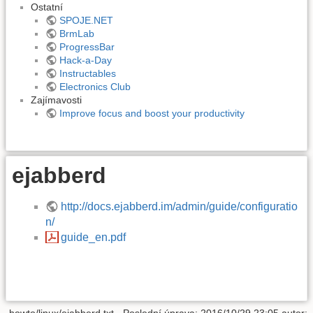
Ostatní
SPOJE.NET
BrmLab
ProgressBar
Hack-a-Day
Instructables
Electronics Club
Zajímavosti
Improve focus and boost your productivity
ejabberd
http://docs.ejabberd.im/admin/guide/configuratio
n/
guide_en.pdf