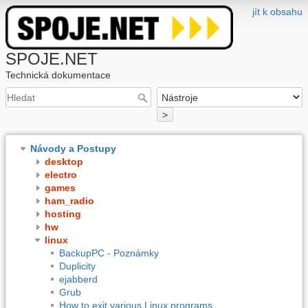
jít k obsahu
SPOJE.NET
Technická dokumentace
>
Návody a Postupy
desktop
electro
games
ham_radio
hosting
hw
linux
BackupPC - Poznámky
Duplicity
ejabberd
Grub
How to exit various Linux programs