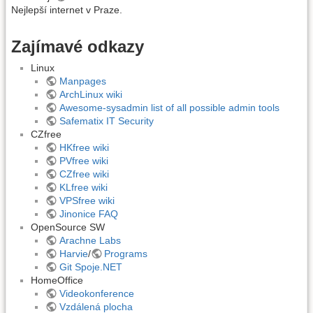
Nejlepší internet v Praze.
Zajímavé odkazy
Linux
Manpages
ArchLinux wiki
Awesome-sysadmin list of all possible admin tools
Safematix IT Security
CZfree
HKfree wiki
PVfree wiki
CZfree wiki
KLfree wiki
VPSfree wiki
Jinonice FAQ
OpenSource SW
Arachne Labs
Harvie
/
Programs
Git Spoje.NET
HomeOffice
Videokonference
Vzdálená plocha