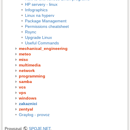
HP servery - linux
Infographics
Linux na hyperv
Package Management
Permissions cheatsheet
Rsync
Upgrade Linux
Useful Commands
mechanical_engineering
meteo
misc
multimedia
network
programming
samba
vcs
vps
windows
zakaznici
zentyal
Graylog - provoz
Provozují
SPOJE.NET
.