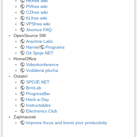
HKfree wiki
PVfree wiki
CZfree wiki
KLfree wiki
VPSfree wiki
Jinonice FAQ
OpenSource SW
Arachne Labs
Harvie
/
Programs
Git Spoje.NET
HomeOffice
Videokonference
Vzdálená plocha
Ostatní
SPOJE.NET
BrmLab
ProgressBar
Hack-a-Day
Instructables
Electronics Club
Zajímavosti
Improve focus and boost your productivity