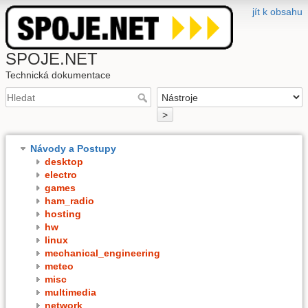
jít k obsahu
SPOJE.NET
Technická dokumentace
>
Návody a Postupy
desktop
electro
games
ham_radio
hosting
hw
linux
mechanical_engineering
meteo
misc
multimedia
network