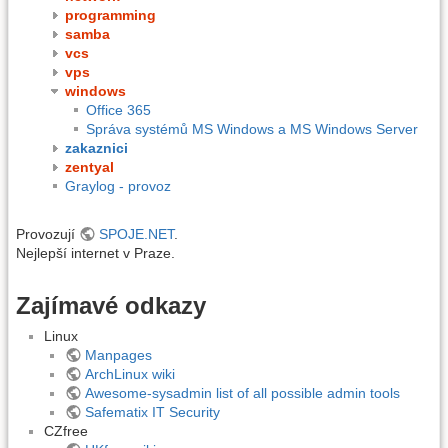
programming
samba
vcs
vps
windows
Office 365
Správa systémů MS Windows a MS Windows Server
zakaznici
zentyal
Graylog - provoz
Provozují
SPOJE.NET
.
Nejlepší internet v Praze.
Zajímavé odkazy
Linux
Manpages
ArchLinux wiki
Awesome-sysadmin list of all possible admin tools
Safematix IT Security
CZfree