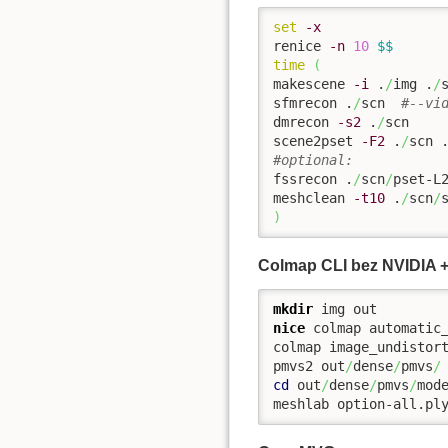
set
-x
renice 
-n
10
$$
time
(
makescene 
-i
 .
/
img .
/
sfmrecon .
/
scn  
#--vi
dmrecon 
-s2
 .
/
scn

scene2pset 
-F2
 .
/
scn 
#optional:
fssrecon .
/
scn
/
pset-L
meshclean 
-t10
 .
/
scn
/
)
Colmap CLI bez NVIDIA 
mkdir
nice
 colmap automatic
colmap image_undistor
pmvs2 out
/
dense
/
pmvs
/
cd
 out
/
dense
/
pmvs
/
mode
meshlab option-all.pl