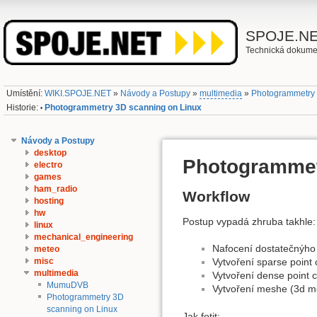
SPOJE.N
Technická dokume
Umístění:
WIKI.SPOJE.NET
»
Návody a Postupy
»
multimedia
»
Photogrammetry 
Historie:
Photogrammetry 3D scanning on Linux
•
Návody a Postupy
desktop
Photogrammet
electro
games
ham_radio
Workflow
hosting
hw
Postup vypadá zhruba takhle:
linux
mechanical_engineering
Nafocení dostatečnýho 
meteo
misc
Vytvoření sparse point 
multimedia
Vytvoření dense point 
MumuDVB
Vytvoření meshe (3d mo
Photogrammetry 3D
scanning on Linux
Jak fotit: