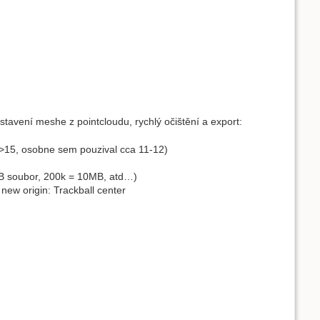
tavení meshe z pointcloudu, rychlý očištění a export:
>15, osobne sem pouzival cca 11-12)
MB soubor, 200k = 10MB, atd…)
new origin: Trackball center