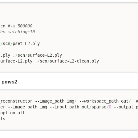
scn 
#-m 500000
deo-matching=10
.
/
scn
/
2.ply .
/
scn
/
surface-L2.ply

surface-L2.ply .
/
scn
/
+ pmvs2
_reconstructor --image_path img
/
 --workspace_path out
/
ter --image_path img --input_path out
/
sparse
/
0
 --output_
ls

y