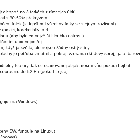
jt alespoň na 3 fotkách z různejch úhlů
nosti s 30-60% překryvem
čení fotek (je lepší mít všechny fotky ve stejnym rozlišení)
xpozici, korekci bílý, atd…
onu (aby byla co největší hloubka ostrosti)
lišením a co nejostřeji
m, když je světlo, ale nejsou žádný ostrý stíny
lochy je potřeba zmatnit a pokrejt vzorama (křídový sprej, gafa, barev
ditelný featury, tak se scanovanej objekt nesmí vůči pozadí hejbat
souřadnic do EXIFu (pokud to jde)
guje i na Windows)
ceny SW, funguje na Linuxu)
Windows)