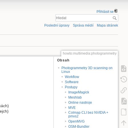
Přihlásit se
Poslední úpravy
Správa médií
Mapa stránek
howto:multimedia:photogrammetry
Obsah
Photogrammetry 3D scanning on
Linux
Workflow
Software
Postupy
ImageMagick
Meshlab
Online nastroje
kách)
MVE
ejch)
Colmap CLI bez NVIDIA +
pmvs2
OpenMVG
OSM-Bundler