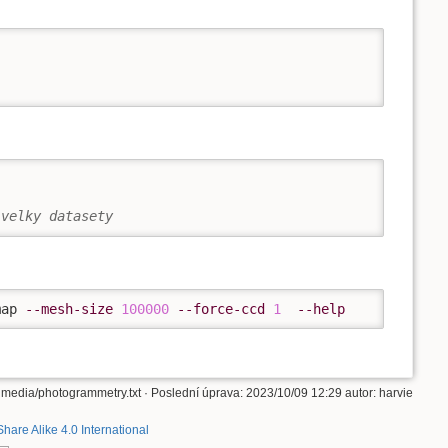
 velky datasety
map 
--mesh-size
100000
--force-ccd
1
--help
imedia/photogrammetry.txt
· Poslední úprava: 2023/10/09 12:29 autor:
harvie
Share Alike 4.0 International