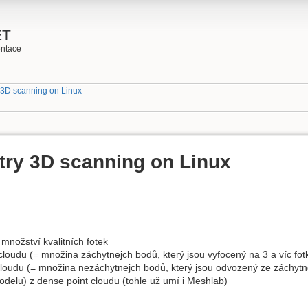
ET
ntace
3D scanning on Linux
ry 3D scanning on Linux
množství kvalitních fotek
cloudu (= množina záchytnejch bodů, který jsou vyfocený na 3 a víc fot
cloudu (= množina nezáchytnejch bodů, který jsou odvozený ze záchytn
delu) z dense point cloudu (tohle už umí i Meshlab)