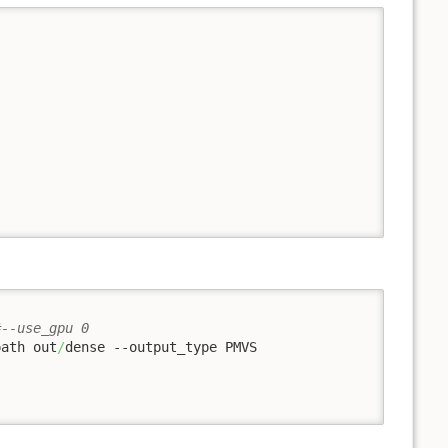
#--use_gpu 0
path out
/
dense --output_type PMVS
