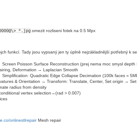
0000@\> *.jpg
omezit rozliseni fotek na 0.5 Mpx
h funkcí. Tady jsou vypsaný jen ty úplně nejzákladnější potřebný k ses
 Screen Poisson Surface Reconstruction (prej nema moc smysl depth 
airing, Deformation → Laplacian Smooth
 Simplification: Quadratic Edge Collapse Decimation (100k faces = 5
atures & Orientation → Transform: Translate, Center, Set origin → Set 
mate radius from density
onditional vertex selection→(rad > 0.007)
ices
.co/onlinestlrepair
Mesh repair