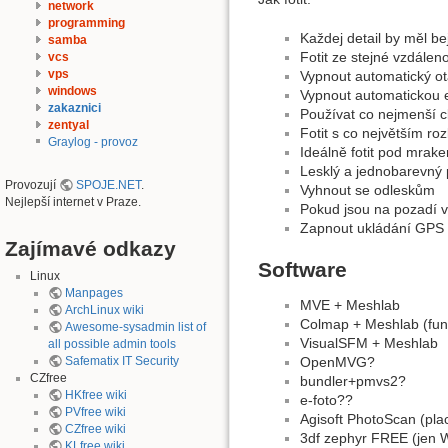
network
programming
Každej detail by měl be
samba
Fotit ze stejné vzdále
vcs
vps
Vypnout automatický otá
windows
Vypnout automatickou e
zakaznici
Používat co nejmenší cl
zentyal
Fotit s co největším roz
Graylog - provoz
Ideálně fotit pod mrake
Lesklý a jednobarevný p
Provozují
SPOJE.NET
.
Vyhnout se odleskům
Nejlepší internet v Praze.
Pokud jsou na pozadí vi
Zapnout ukládání GPS 
Zajímavé odkazy
Software
Linux
Manpages
MVE + Meshlab
ArchLinux wiki
Colmap + Meshlab (fun
Awesome-sysadmin list of
VisualSFM + Meshlab
all possible admin tools
Safematix IT Security
OpenMVG?
CZfree
bundler+pmvs2?
HKfree wiki
e-foto??
PVfree wiki
Agisoft PhotoScan (pla
CZfree wiki
3df zephyr FREE (jen 
KLfree wiki