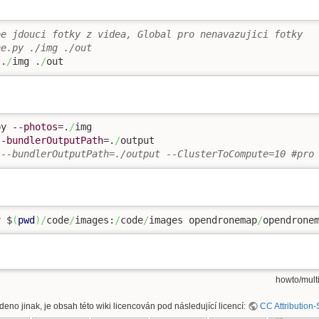
be jdouci fotky z videa, Global pro nenavazujici fotky
ne.py ./img ./out
 .
/
img .
/
out
py 
--photos
=.
/
img

--bundlerOutputPath
=.
/
 --bundlerOutputPath=./output --ClusterToCompute=10 #pro
v
 $
(
pwd
)
/
code
/
images:
/
code
/
images opendronemap
/
opendrone
howto/mult
deno jinak, je obsah této wiki licencován pod následující licencí:
CC Attribution-