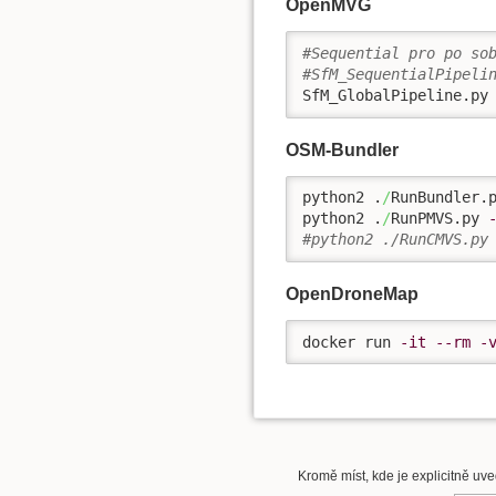
OpenMVG
#Sequential pro po so
#SfM_SequentialPipeli
SfM_GlobalPipeline.py
OSM-Bundler
python2 .
/
RunBundler.
python2 .
/
RunPMVS.py 
#python2 ./RunCMVS.py
OpenDroneMap
docker run 
-it
--rm
-
Kromě míst, kde je explicitně uve